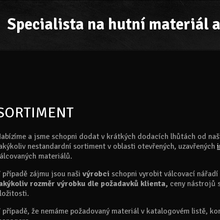
Specialista na hutní materiál a
SORTIMENT
abízíme a jsme schopni dodat v krátkých dodacích lhůtách od naš
akýkoliv nestandardní sortiment v oblasti otevřených, uzavřených
álcovaných materiálů.
 případě zájmu jsou naši
výrobci
schopni vyrobit válcovací nářadí
akýkoliv rozměr výrobku dle požadavků klienta,
ceny nástrojů 
ložitosti.
 případě, že nemáme požadovaný materiál v katalogovém listě, k