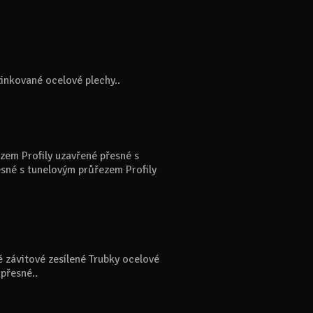
zinkované ocelové plechy..
zem Profily uzavřené přesné s
sné s tunelovým průřezem Profily
 závitové zesílené Trubky ocelové
přesné..