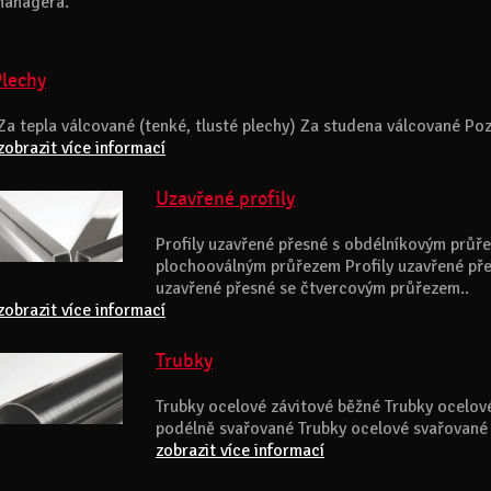
anagera.
Plechy
Za tepla válcované (tenké, tlusté plechy) Za studena válcované Po
zobrazit více informací
Uzavřené profily
Profily uzavřené přesné s obdélníkovým průře
plochooválným průřezem Profily uzavřené pře
uzavřené přesné se čtvercovým průřezem..
zobrazit více informací
Trubky
Trubky ocelové závitové běžné Trubky ocelové
podélně svařované Trubky ocelové svařované 
zobrazit více informací