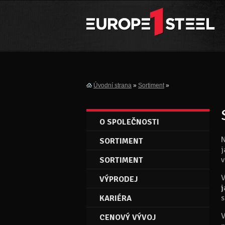
Úvodní strana
»
Sortiment
»
O SPOLEČNOSTI
N
SORTIMENT
j
v
SORTIMENT
V
VÝPRODEJ
j
s
KARIÉRA
V
CENOVÝ VÝVOJ