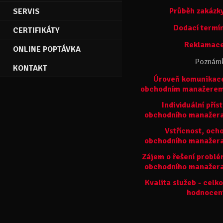
Průběh zakázk
SERVIS
Dodací termí
CERTIFIKÁTY
Reklamace
ONLINE POPTÁVKA
Poznám
KONTAKT
Úroveň komunikac
obchodním manažerem
Individuální přís
obchodního manažer
Vstřícnost, och
obchodního manažer
Zájem o řešení probl
obchodního manažer
Kvalita služeb - celk
hodnocen