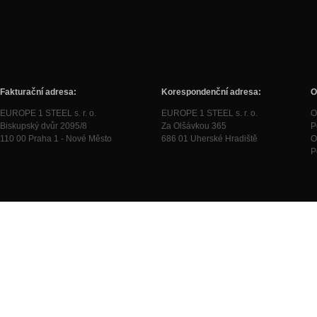
Fakturační adresa:
Korespondenční adresa:
O
EUROPE 1 STEEL s. r. o.
EUROPE 1 STEEL s. r. o.
O
Biskupský dvůr 2095/8
Za Olšávkou 365
P
110 00 Praha 1 - Nové Město
686 01 Uherské Hradiště
O
P