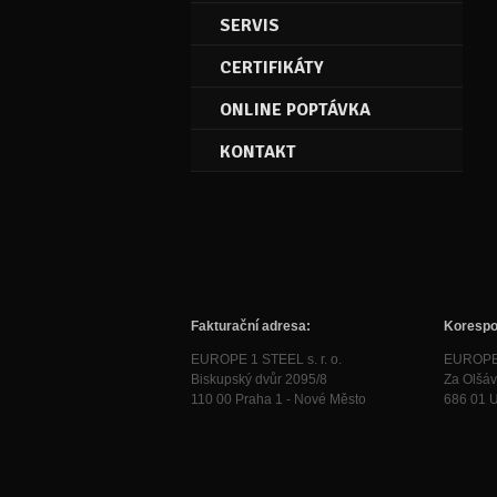
SERVIS
CERTIFIKÁTY
ONLINE POPTÁVKA
KONTAKT
Fakturační adresa:
Korespo
EUROPE 1 STEEL s. r. o.
EUROPE 1
Biskupský dvůr 2095/8
Za Olšá
110 00 Praha 1 - Nové Město
686 01 U