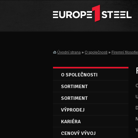
Úvodní strana
»
O společnosti
»
Firemní filosof
O SPOLEČNOSTI
C
SORTIMENT
U
SORTIMENT
D
VÝPRODEJ
N
KARIÉRA
V
CENOVÝ VÝVOJ