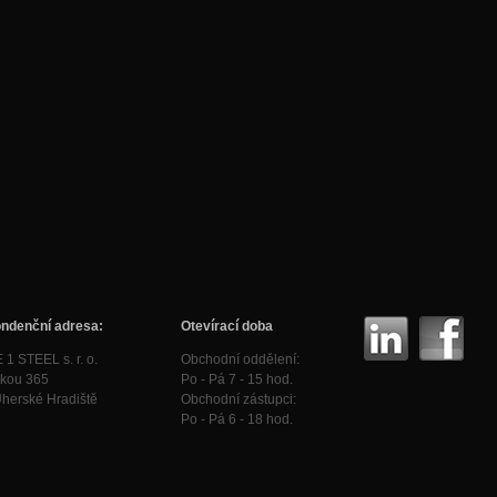
ndenční adresa:
Otevírací doba
 STEEL s. r. o.
Obchodní oddělení:
vkou 365
Po - Pá 7 - 15 hod.
herské Hradiště
Obchodní zástupci:
Po - Pá 6 - 18 hod.