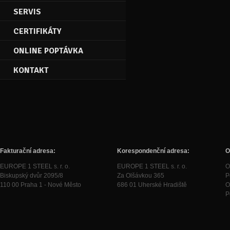
SERVIS
CERTIFIKÁTY
ONLINE POPTÁVKA
KONTAKT
Fakturační adresa:
Korespondenční adresa:
O
EUROPE 1 STEEL s. r. o.
EUROPE 1 STEEL s. r. o.
O
Biskupský dvůr 2095/8
Za Olšávkou 365
P
110 00 Praha 1 - Nové Město
686 01 Uherské Hradiště
O
P