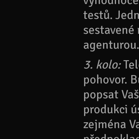
vyhodnocen
testů. Jed
sestavené
agenturou
3. kolo:
Tel
pohovor. B
popsat Vaš
produkci ú
zejména V