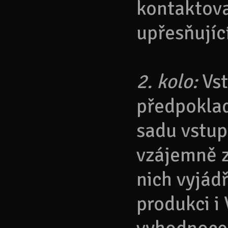
kontaktova
upřesňujíc
2. kolo:
Vst
předpoklad
sadu vstup
vzájemně z
nich vyjád
produkci i