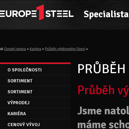
Specialista
Úvodní strana
»
Kariéra
»
Průběh výběrového řízení
»
PRŮBĚH 
O SPOLEČNOSTI
SORTIMENT
Průběh vý
SORTIMENT
VÝPRODEJ
Jsme natol
KARIÉRA
máme scho
CENOVÝ VÝVOJ