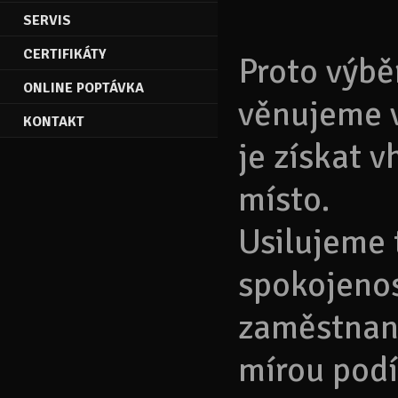
SERVIS
CERTIFIKÁTY
Proto výbě
ONLINE POPTÁVKA
věnujeme v
KONTAKT
je získat 
místo.
Usilujeme 
spokojenos
zaměstnanc
mírou podíl