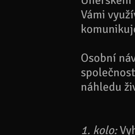
Uherském H
Vámi využí
komunikuj
Osobní náv
společnost
náhledu ži
1. kolo:
Vyh