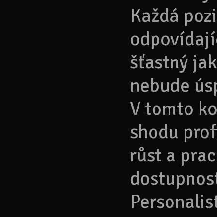
Každá pozic
odpovídají
šťastný jak
nebude ús
V tomto ko
shodu prof
růst a pra
dostupnost
Personalis