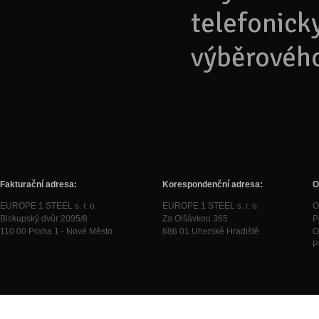
telefonick
výběrového
Fakturační adresa:
Korespondenční adresa:
O
EUROPE 1 STEEL s. r. o.
EUROPE 1 STEEL s. r. o.
O
Biskupský dvůr 2095/8
Za Olšávkou 365
P
110 00 Praha 1 - Nové Město
686 01 Uherské Hradiště
O
P